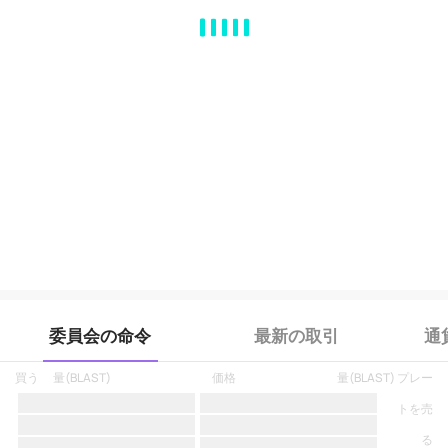
MA
EMA
BOLL
VOL
MACD
KDJ
RSI
BRAR
DMI
SAR
RO
委員会の命令
最新の取引
通
買う
量
(
BLAST
)
価格
量
(
BLAST
)
プレー
トを売
る