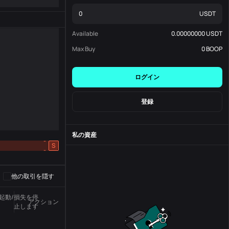
USDT
Available
0.00000000
USDT
Max Buy
0
BOOP
ログイン
登録
私の資産
-
S
-
他の取引を隠す
起動/損失を停
アクション
州
注文番号
止します