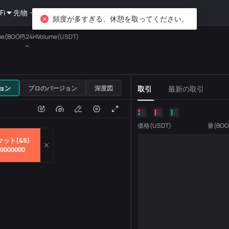
Fi
先物・オプション
資産運用
DiCard
探索する
頻度が多すぎる、休憩を取ってください。
me(BOOP)
24HVolume(USDT)
--
USDT
ョン
プロのバージョン
深度図
取引
最新の取引
e
取引量
価格
(
USDT
)
量
(
BOO
ケット(&S)
00000000