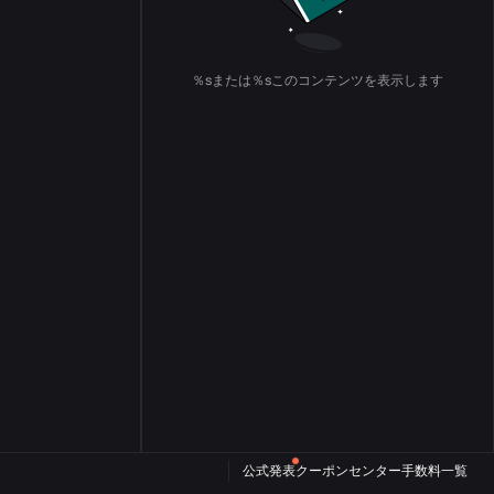
％sまたは％sこのコンテンツを表示します
公式発表
クーポンセンター
手数料一覧