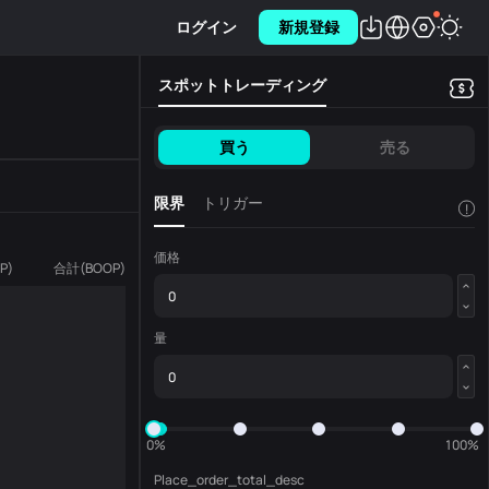
ログイン
新規登録
スポットトレーディング
買う
売る
限界
トリガー
!
価格
P
)
合計
(
BOOP
)
量
0%
100%
Place_order_total_desc