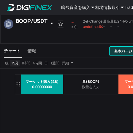
暗号資産を購入
相場情報
取引
Trad
BOOP
/
USDT
--
24HChange
最高
最低
24HVolu
undefined%
--
--
--
≈
$--
自己選択
現物取引
先物取引
全て
メインボード
チャート
情報
基本バージ
取引ペア
価格
24HChang
線
15分
1時間
4時間
日
1週間
詳細
データなし
マーケット購入(&B)
量
(
BOOP
)
マー
0.00000000
0.