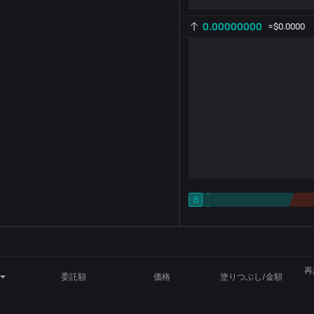
0.00000000
≈
$0.0000
-
B
-
インジケーター設定
AR
ROC
再
委託額
価格
塗りつぶし/金額