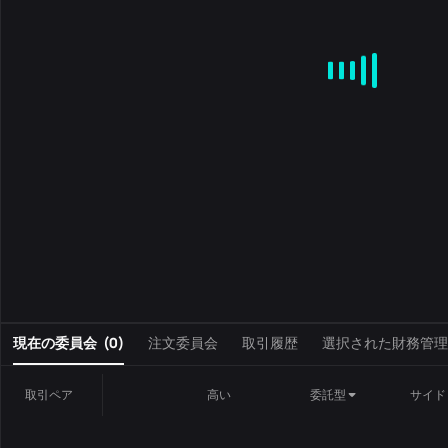
MA
EMA
BOLL
VOL
MACD
KDJ
RSI
BRAR
DMI
S
0
現在の委員会
(
0
)
注文委員会
取引履歴
選択された財務管理
取引ペア
高い
委託型
サイド