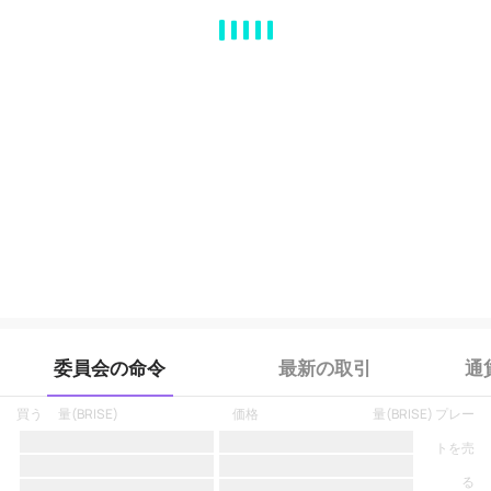
MA
EMA
BOLL
VOL
MACD
KDJ
RSI
BRAR
DMI
SAR
RO
委員会の命令
最新の取引
通
買う
量
(
BRISE
)
価格
量
(
BRISE
)
プレー
トを売
る