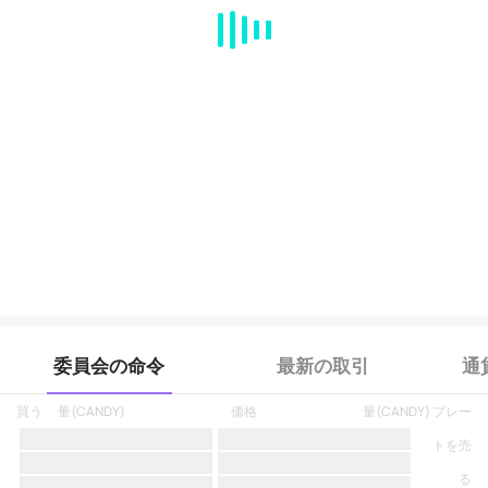
MA
EMA
BOLL
VOL
MACD
KDJ
RSI
BRAR
DMI
SAR
RO
委員会の命令
最新の取引
通
買う
量
(
CANDY
)
価格
量
(
CANDY
)
プレー
トを売
る