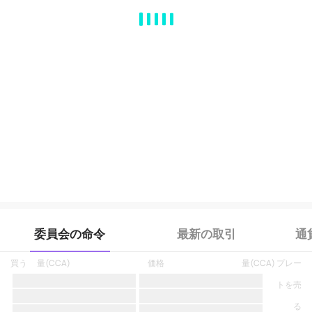
MA
EMA
BOLL
VOL
MACD
KDJ
RSI
BRAR
DMI
SAR
RO
委員会の命令
最新の取引
通
買う
量
(
CCA
)
価格
量
(
CCA
)
プレー
トを売
る