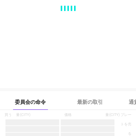
MA
EMA
BOLL
VOL
MACD
KDJ
RSI
BRAR
DMI
SAR
RO
委員会の命令
最新の取引
通
買う
量
(
CITY
)
価格
量
(
CITY
)
プレー
トを売
る