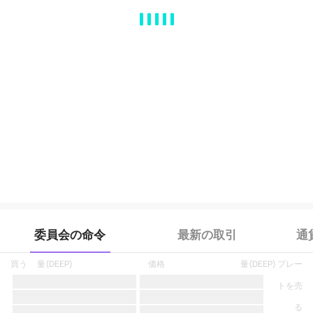
MA
EMA
BOLL
VOL
MACD
KDJ
RSI
BRAR
DMI
SAR
RO
委員会の命令
最新の取引
通
買う
量
(
DEEP
)
価格
量
(
DEEP
)
プレー
トを売
る