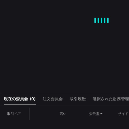
MA
EMA
BOLL
VOL
MACD
KDJ
RSI
BRAR
DMI
S
0
現在の委員会
(
0
)
注文委員会
取引履歴
選択された財務管理
取引ペア
高い
委託型
サイド