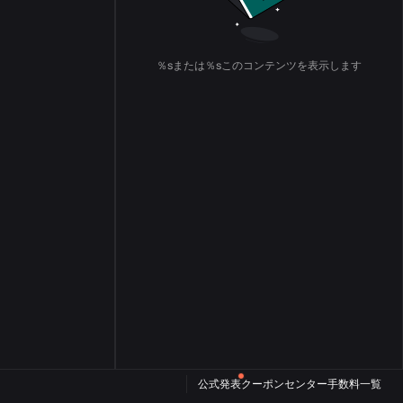
％sまたは％sこのコンテンツを表示します
公式発表
クーポンセンター
手数料一覧