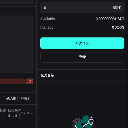
USDT
Available
0.00000000
USDT
Max Buy
0
DOGS
ログイン
登録
私の資産
-
S
-
他の取引を隠す
起動/損失を停
アクション
州
注文番号
止します