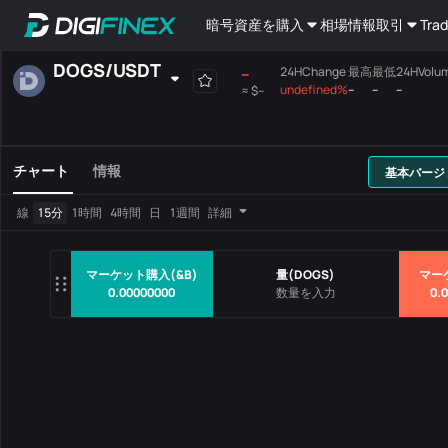
暗号資産を購入
相場情報
取引
Trad
DOGS
/
USDT
--
24HChange
最高
最低
24HVolu
undefined%
--
--
--
≈
$--
自己選択
現物取引
先物取引
全て
メインボード
チャート
情報
基本バージ
取引ペア
価格
24HChang
線
15分
1時間
4時間
日
1週間
詳細
データなし
マーケット購入(&B)
量
(
DOGS
)
マー
0.00000000
0.