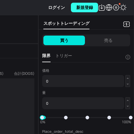
ログイン
新規登録
スポットトレーディング
買う
売る
限界
トリガー
!
価格
S
)
合計
(
DOGS
)
量
0%
100%
Place_order_total_desc