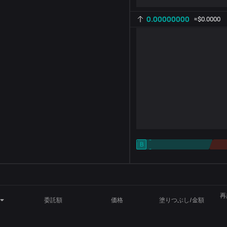
0.00000000
≈
$0.0000
-
B
-
インジケーター設定
AR
ROC
再
委託額
価格
塗りつぶし/金額