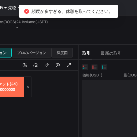
Fi
先物・オプション
資産運用
DiCard
探索する
頻度が多すぎる、休憩を取ってください。
me(DOGS)
24HVolume(USDT)
--
USDT
ョン
プロのバージョン
深度図
取引
最新の取引
e
取引量
価格
(
USDT
)
量
(
DOG
ケット(&S)
00000000