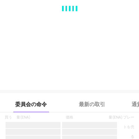
MA
EMA
BOLL
VOL
MACD
KDJ
RSI
BRAR
DMI
SAR
RO
委員会の命令
最新の取引
通
買う
量
(
ENA
)
価格
量
(
ENA
)
プレー
トを売
る