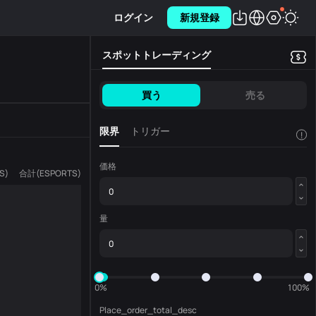
ログイン
新規登録
スポットトレーディング
買う
売る
限界
トリガー
!
価格
S
)
合計
(
ESPORTS
)
量
0%
100%
Place_order_total_desc