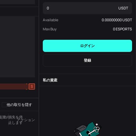
USDT
Available
0.00000000
USDT
Max Buy
0
ESPORTS
ログイン
登録
私の資産
-
S
-
他の取引を隠す
起動/損失を停
アクション
州
注文番号
止します