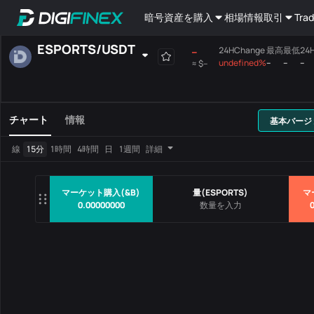
暗号資産を購入
相場情報
取引
Trad
ESPORTS
/
USDT
--
24HChange
最高
最低
24
undefined%
--
--
--
≈
$--
自己選択
現物取引
先物取引
全て
メインボード
チャート
情報
基本バージ
取引ペア
価格
24HChang
線
15分
1時間
4時間
日
1週間
詳細
データなし
マーケット購入(&B)
量
(
ESPORTS
)
マ
0.00000000