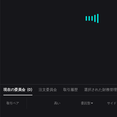
MA
EMA
BOLL
VOL
MACD
KDJ
RSI
BRAR
DMI
S
0
現在の委員会
(
0
)
注文委員会
取引履歴
選択された財務管理
取引ペア
高い
委託型
サイド