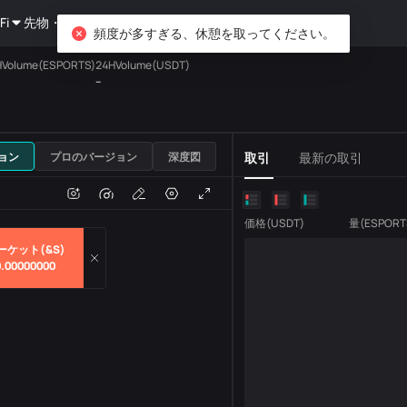
Fi
先物・オプション
資産運用
DiCard
探索する
頻度が多すぎる、休憩を取ってください。
HVolume(ESPORTS)
24HVolume(USDT)
--
USDT
ョン
プロのバージョン
深度図
取引
最新の取引
e
取引量
価格
(
USDT
)
量
(
ESPORT
ーケット(&S)
0.00000000