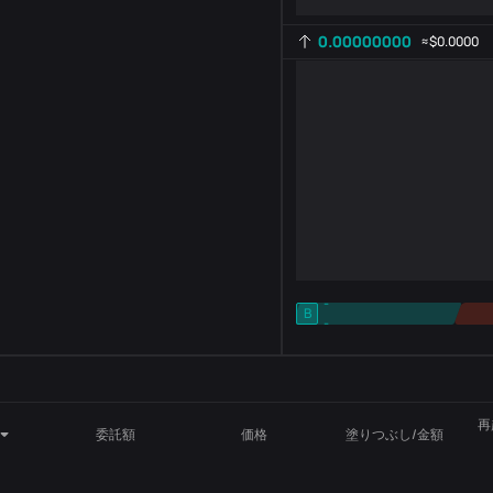
0.00000000
≈
$0.0000
-
B
-
インジケーター設定
AR
ROC
再
委託額
価格
塗りつぶし/金額