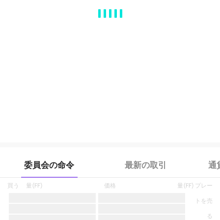
MA
EMA
BOLL
VOL
MACD
KDJ
RSI
BRAR
DMI
SAR
RO
委員会の命令
最新の取引
通
買う
量
(
FF
)
価格
量
(
FF
)
プレー
トを売
る