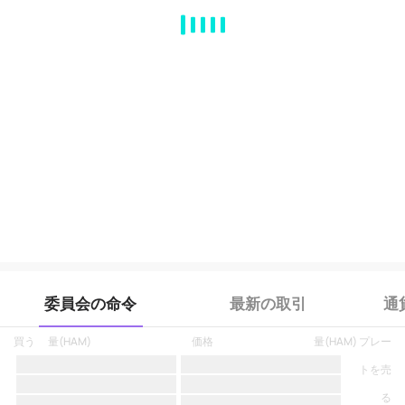
MA
EMA
BOLL
VOL
MACD
KDJ
RSI
BRAR
DMI
SAR
RO
委員会の命令
最新の取引
通
買う
量
(
HAM
)
価格
量
(
HAM
)
プレー
トを売
る