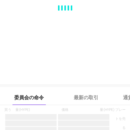
MA
EMA
BOLL
VOL
MACD
KDJ
RSI
BRAR
DMI
SAR
RO
委員会の命令
最新の取引
通
買う
量
(
HYPE
)
価格
量
(
HYPE
)
プレー
トを売
る