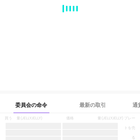
MA
EMA
BOLL
VOL
MACD
KDJ
RSI
BRAR
DMI
SAR
RO
委員会の命令
最新の取引
通
買う
量
(
JELLYJELLY
)
価格
量
(
JELLYJELLY
)
プレー
トを売
る