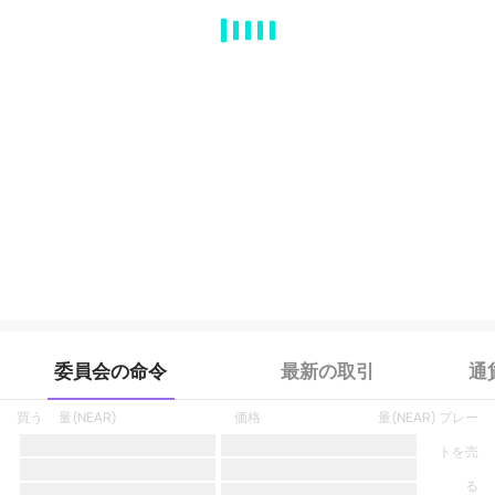
MA
EMA
BOLL
VOL
MACD
KDJ
RSI
BRAR
DMI
SAR
RO
委員会の命令
最新の取引
通
買う
量
(
NEAR
)
価格
量
(
NEAR
)
プレー
トを売
る