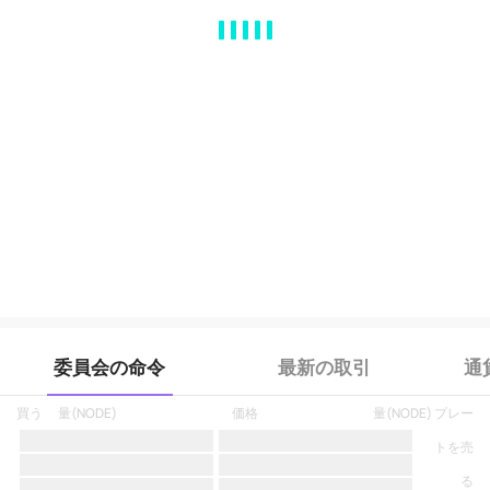
MA
EMA
BOLL
VOL
MACD
KDJ
RSI
BRAR
DMI
SAR
RO
委員会の命令
最新の取引
通
買う
量
(
NODE
)
価格
量
(
NODE
)
プレー
トを売
る