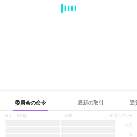
MA
EMA
BOLL
VOL
MACD
KDJ
RSI
BRAR
DMI
SAR
RO
委員会の命令
最新の取引
通
買う
量
(
OL
)
価格
量
(
OL
)
プレー
トを売
る