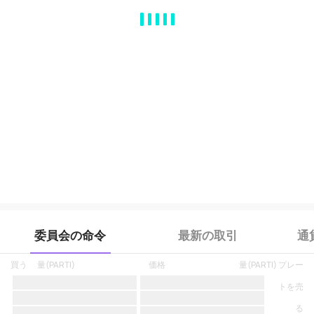
MA
EMA
BOLL
VOL
MACD
KDJ
RSI
BRAR
DMI
SAR
RO
委員会の命令
最新の取引
通
買う
量
(
PARTI
)
価格
量
(
PARTI
)
プレー
トを売
る