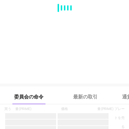
MA
EMA
BOLL
VOL
MACD
KDJ
RSI
BRAR
DMI
SAR
RO
委員会の命令
最新の取引
通
買う
量
(
PRIME
)
価格
量
(
PRIME
)
プレー
トを売
る