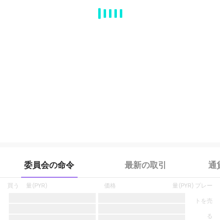
MA
EMA
BOLL
VOL
MACD
KDJ
RSI
BRAR
DMI
SAR
RO
委員会の命令
最新の取引
通
買う
量
(
PYR
)
価格
量
(
PYR
)
プレー
トを売
る