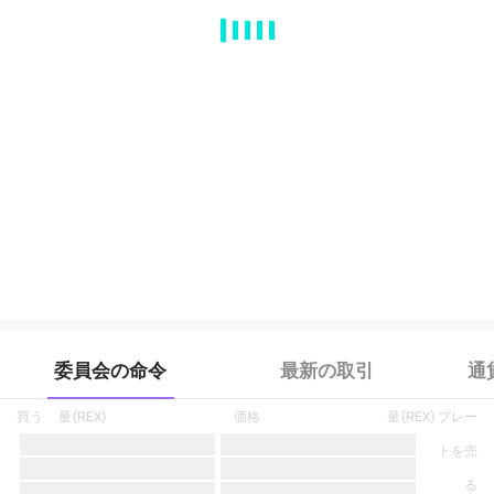
MA
EMA
BOLL
VOL
MACD
KDJ
RSI
BRAR
DMI
SAR
RO
委員会の命令
最新の取引
通
買う
量
(
REX
)
価格
量
(
REX
)
プレー
トを売
る