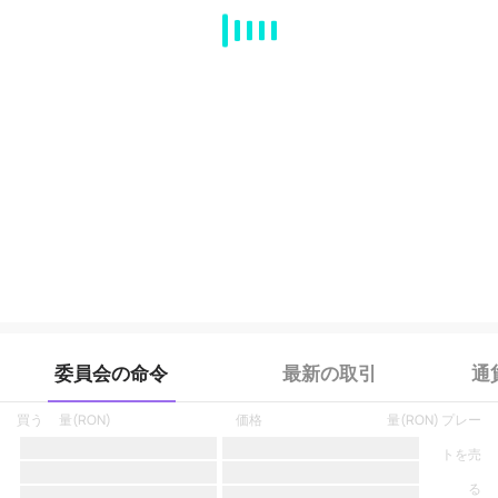
MA
EMA
BOLL
VOL
MACD
KDJ
RSI
BRAR
DMI
SAR
RO
委員会の命令
最新の取引
通
買う
量
(
RON
)
価格
量
(
RON
)
プレー
トを売
る