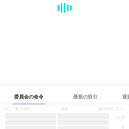
MA
EMA
BOLL
VOL
MACD
KDJ
RSI
BRAR
DMI
SAR
RO
委員会の命令
最新の取引
通
買う
量
(
TNSR
)
価格
量
(
TNSR
)
プレー
トを売
る