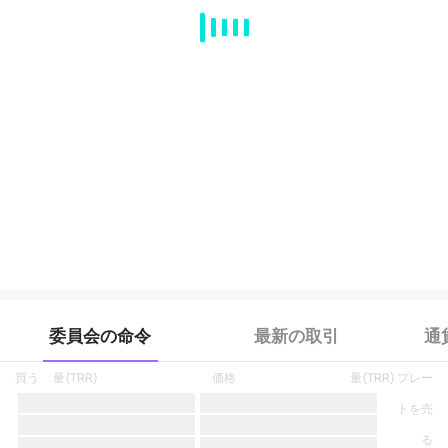
MA
EMA
BOLL
VOL
MACD
KDJ
RSI
BRAR
DMI
SAR
RO
委員会の命令
最新の取引
通
買う
量
(
TRR
)
価格
量
(
TRR
)
プレー
トを売
る