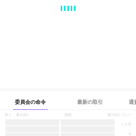
MA
EMA
BOLL
VOL
MACD
KDJ
RSI
BRAR
DMI
SAR
RO
委員会の命令
最新の取引
通
買う
量
(
UAI
)
価格
量
(
UAI
)
プレー
トを売
る