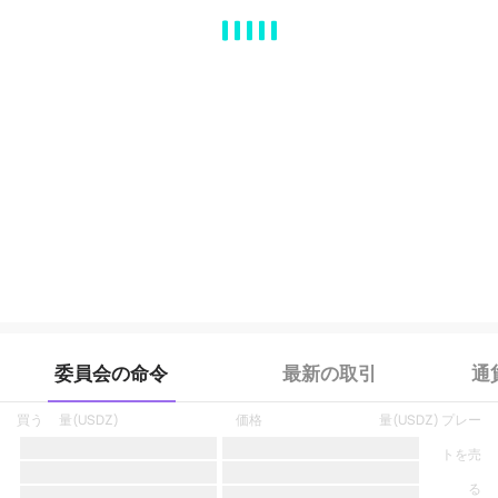
MA
EMA
BOLL
VOL
MACD
KDJ
RSI
BRAR
DMI
SAR
RO
委員会の命令
最新の取引
通
買う
量
(
USDZ
)
価格
量
(
USDZ
)
プレー
トを売
る