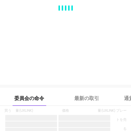
MA
EMA
BOLL
VOL
MACD
KDJ
RSI
BRAR
DMI
SAR
RO
委員会の命令
最新の取引
通
買う
量
(
UXLINK
)
価格
量
(
UXLINK
)
プレー
トを売
る