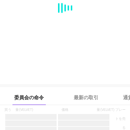
MA
EMA
BOLL
VOL
MACD
KDJ
RSI
BRAR
DMI
SAR
RO
委員会の命令
最新の取引
通
買う
量
(
VELVET
)
価格
量
(
VELVET
)
プレー
トを売
る