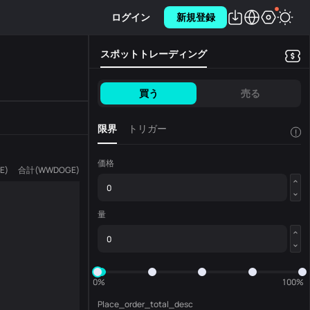
ログイン
新規登録
スポットトレーディング
買う
売る
限界
トリガー
!
価格
E
)
合計
(
WWDOGE
)
量
0%
100%
Place_order_total_desc