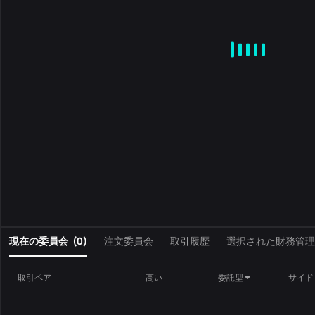
MA
EMA
BOLL
VOL
MACD
KDJ
RSI
BRAR
DMI
S
0
現在の委員会
(
0
)
注文委員会
取引履歴
選択された財務管理
取引ペア
高い
委託型
サイド