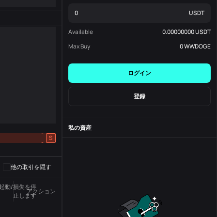
USDT
Available
0.00000000
USDT
Max Buy
0
WWDOGE
ログイン
登録
私の資産
-
S
-
他の取引を隠す
起動/損失を停
アクション
州
注文番号
止します