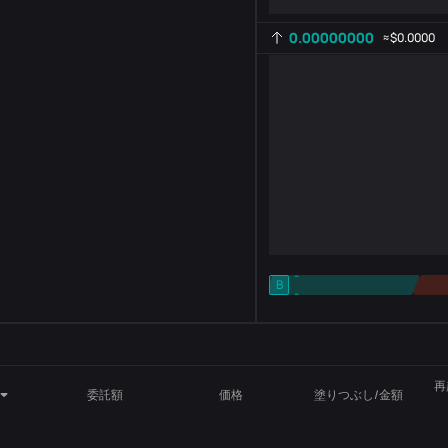
0.00000000
≈
$0.0000
-
B
-
インジケーター設定
AR
ROC
再
委託額
価格
塗りつぶし/金額