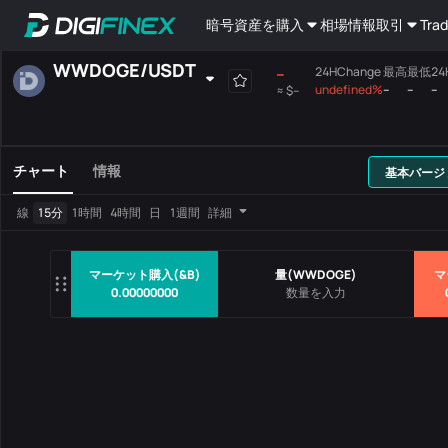
暗号資産を購入
相場情報
取引
Trad
WWDOGE
/
USDT
--
24HChange
最高
最低
24
undefined%
--
--
--
≈
$--
自己選択
現物取引
先物取引
全て
メインボード
チャート
情報
基本バージ
取引ペア
価格
24HChang
線
15分
1時間
4時間
日
1週間
詳細
データなし
マーケット購入(&B)
量
(
WWDOGE
)
マ
0.00000000