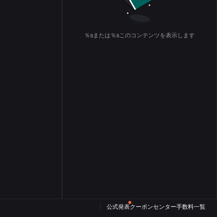
％sまたは％sこのコンテンツを表示します
公式発表
クーポンセンター
手数料一覧