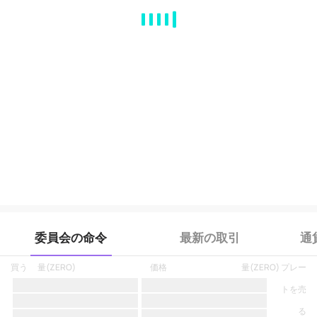
MA
EMA
BOLL
VOL
MACD
KDJ
RSI
BRAR
DMI
SAR
RO
委員会の命令
最新の取引
通
買う
量
(
ZERO
)
価格
量
(
ZERO
)
プレー
トを売
る