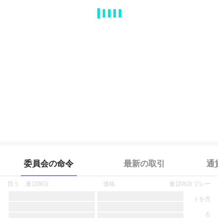
MA
EMA
BOLL
VOL
MACD
KDJ
RSI
BRAR
DMI
SAR
RO
委員会の命令
最新の取引
通
買う
量
(
ZRO
)
価格
量
(
ZRO
)
プレー
トを売
る