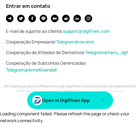
Entrar em contato
E-mail de suporte ao cliente
:
support@digifinex.com
Cooperação Empresarial
:
Telegram@oscaror
Cooperação de Afiliados de Derivativos
:
Telegram@harry_dgf
Cooperação de Subcontas Gerenciadas
Telegram@AnneRivendell
All trading products offered through digifinex.com should be considered HIGH
RISK.The Crypto Market is Volatile! Please Invest with Caution!
Copyright © 2018-2026 DIGIFINEX.COM
Open in DigiFinex App
Loading component failed. Please refresh the page or check your
network connectivity.