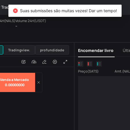
TradFi
Derivativos
Patrimônio
DiCard
Explorar
Suas submissões são muitas vezes! Dar um tempo!
24H(NALS)
Volume 24H(USDT)
--
USDT
Tradingview.
profundidade
Encomendar livro
Últ
o
Volume
H
Preço
(
SATS
)
Amt.
(
NAL
Venda a Mercado
0.00000000