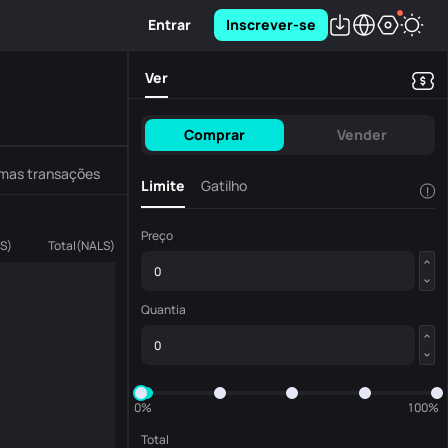
Entrar
Inscrever-se
Ver
Comprar
Vender
imas transações
Limite
Gatilho
!
Preço
S
)
Total
(
NALS
)
Quantia
0%
100%
Total