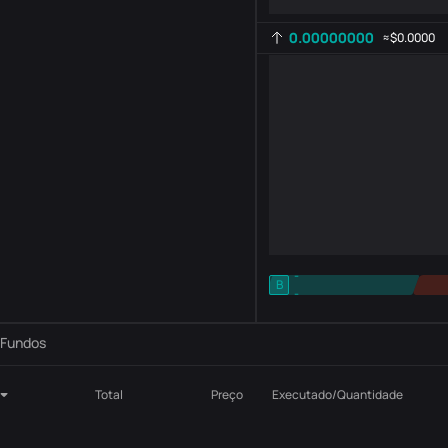
0.00000000
≈
$0.0000
-
B
-
Configuração de indicadores
AR
ROC
Fundos
Total
Preço
Executado/Quantidade