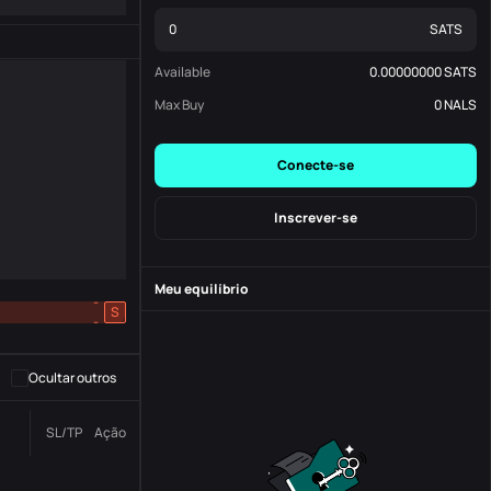
SATS
Available
0.00000000
SATS
Max Buy
0
NALS
Conecte-se
Inscrever-se
Meu equilíbrio
-
S
-
Ocultar outros
Número da
SL/TP
Ação
Status
Ordem.