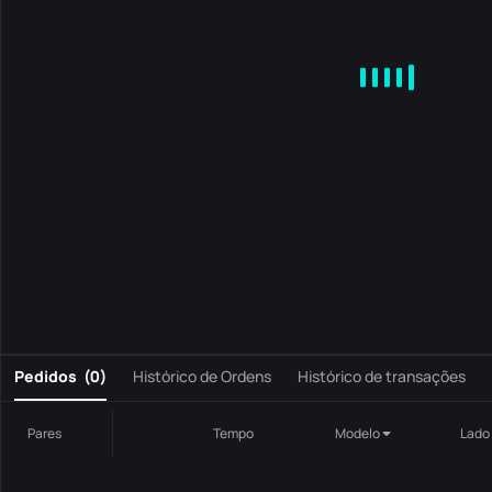
MA
EMA
BOLL
VOL
MACD
KDJ
RSI
BRAR
DMI
S
0
Pedidos
(
0
)
Histórico de Ordens
Histórico de transações
Pares
Tempo
Modelo
Lado