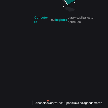
Conecte-
para visualizar este
ou
Registro
se
conteúdo
Anúncios
Central de Cupons
Taxa do agendamento