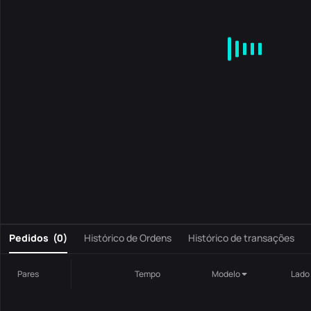
MA
EMA
BOLL
VOL
MACD
KDJ
RSI
BRAR
DMI
S
0
Pedidos
(
0
)
Histórico de Ordens
Histórico de transações
Pares
Tempo
Modelo
Lado