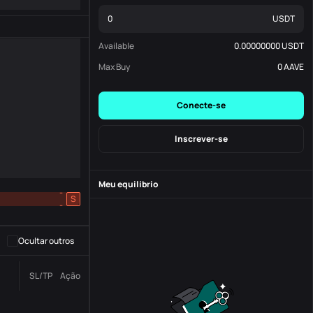
USDT
Available
0.00000000
USDT
Max Buy
0
AAVE
Conecte-se
Inscrever-se
Meu equilíbrio
-
S
-
Ocultar outros
Número da
SL/TP
Ação
Status
Ordem.