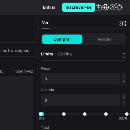
Entrar
Inscrever-se
Ver
Comprar
Vender
imas transações
Limite
Gatilho
!
Preço
E
)
Total
(
AAVE
)
Quantia
0%
100%
Total