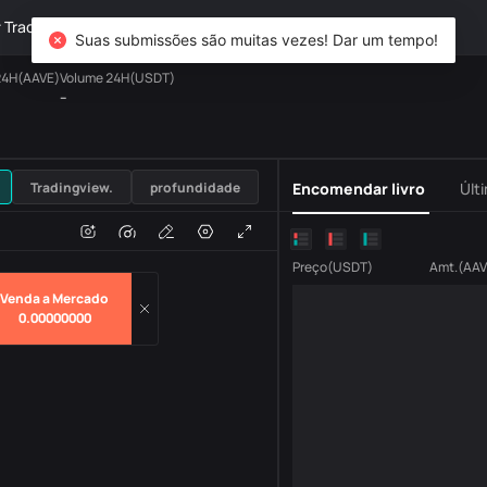
TradFi
Derivativos
Patrimônio
DiCard
Explorar
Suas submissões são muitas vezes! Dar um tempo!
24H(AAVE)
Volume 24H(USDT)
--
USDT
Tradingview.
profundidade
Encomendar livro
Últ
o
Volume
H
Preço
(
USDT
)
Amt.
(
AAV
Venda a Mercado
0.00000000