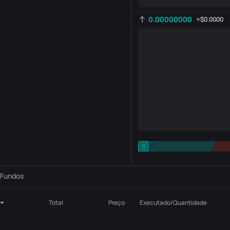
0.00000000
≈
$0.0000
-
B
-
Configuração de indicadores
AR
ROC
Fundos
Total
Preço
Executado/Quantidade