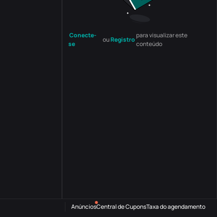
Conecte-
para visualizar este
ou
Registro
se
conteúdo
Anúncios
Central de Cupons
Taxa do agendamento