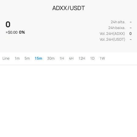
ADXX/USDT
0
24h alta.
--
24h baixa.
--
0
%
≈
$0.00
Vol. 24H(ADXX)
0
Vol. 24H(USDT)
--
Line
1m
5m
15m
30m
1H
4H
12H
1D
1W