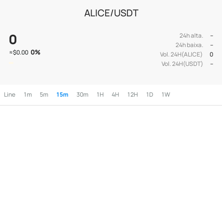
ALICE/USDT
0
24h alta.
--
24h baixa.
--
0
%
≈
$0.00
Vol. 24H(ALICE)
0
Vol. 24H(USDT)
--
Line
1m
5m
15m
30m
1H
4H
12H
1D
1W