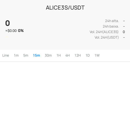
ALICE3S/USDT
0
24h alta.
--
24h baixa.
--
0
%
≈
$0.00
Vol. 24H(ALICE3S)
0
Vol. 24H(USDT)
--
Line
1m
5m
15m
30m
1H
4H
12H
1D
1W