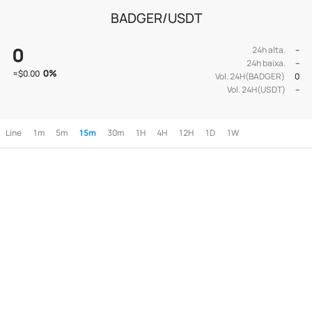
BADGER/USDT
0
24h alta.
--
24h baixa.
--
0
%
≈
$0.00
Vol. 24H(BADGER)
0
Vol. 24H(USDT)
--
Line
1m
5m
15m
30m
1H
4H
12H
1D
1W