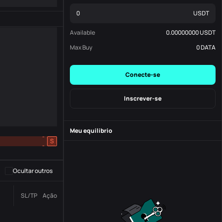
USDT
Available
0.00000000
USDT
Max Buy
0
DATA
Conecte-se
Inscrever-se
Meu equilíbrio
-
S
-
Ocultar outros
Número da
SL/TP
Ação
Status
Ordem.