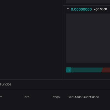
0.00000000
≈
$0.0000
-
B
-
Configuração de indicadores
AR
ROC
Fundos
Total
Preço
Executado/Quantidade