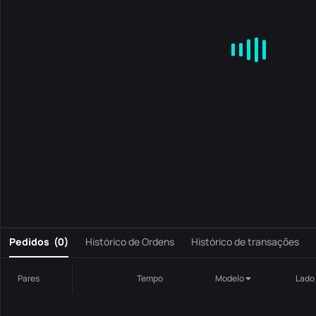
MA
EMA
BOLL
VOL
MACD
KDJ
RSI
BRAR
DMI
S
0
Pedidos
(
0
)
Histórico de Ordens
Histórico de transações
Pares
Tempo
Modelo
Lado