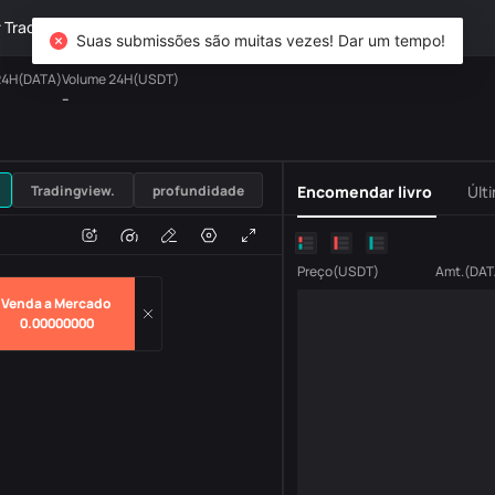
TradFi
Derivativos
Patrimônio
DiCard
Explorar
Suas submissões são muitas vezes! Dar um tempo!
24H(DATA)
Volume 24H(USDT)
--
USDT
Tradingview.
profundidade
Encomendar livro
Últ
o
Volume
H
Preço
(
USDT
)
Amt.
(
DAT
Venda a Mercado
0.00000000