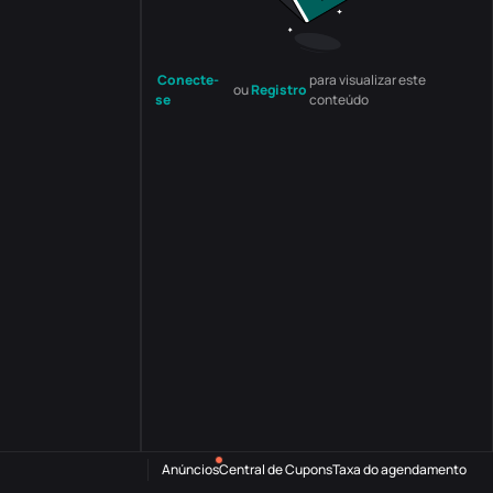
Conecte-
para visualizar este
ou
Registro
se
conteúdo
Anúncios
Central de Cupons
Taxa do agendamento