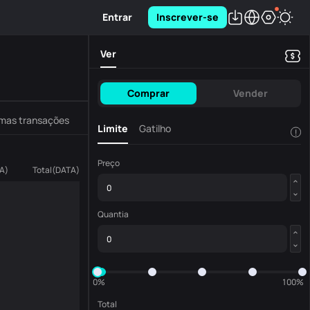
Entrar
Inscrever-se
Ver
Comprar
Vender
imas transações
Limite
Gatilho
!
Preço
A
)
Total
(
DATA
)
Quantia
0%
100%
Total