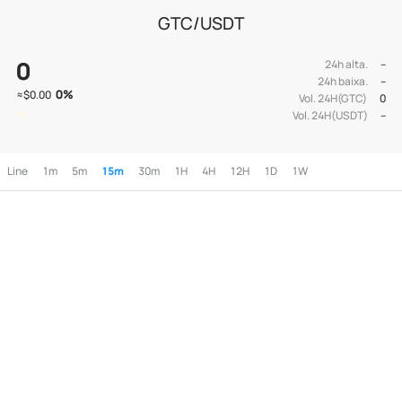
GTC/USDT
0
24h alta.
--
24h baixa.
--
0
%
≈
$0.00
Vol. 24H(GTC)
0
Vol. 24H(USDT)
--
Line
1m
5m
15m
30m
1H
4H
12H
1D
1W