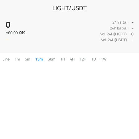
LIGHT/USDT
0
24h alta.
--
24h baixa.
--
0
%
≈
$0.00
Vol. 24H(LIGHT)
0
Vol. 24H(USDT)
--
Line
1m
5m
15m
30m
1H
4H
12H
1D
1W