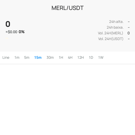
MERL/USDT
0
24h alta.
--
24h baixa.
--
0
%
≈
$0.00
Vol. 24H(MERL)
0
Vol. 24H(USDT)
--
Line
1m
5m
15m
30m
1H
4H
12H
1D
1W