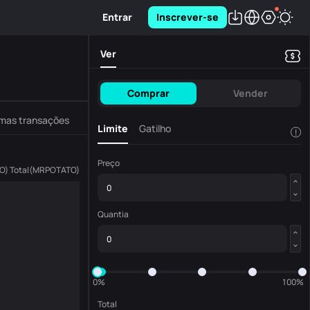
Entrar
Inscrever-se
Ver
Comprar
Vender
imas transações
Limite
Gatilho
!
Preço
O
)
Total
(
MRPOTATO
)
Quantia
0%
100%
Total