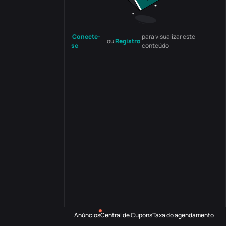
Conecte-
para visualizar este
ou
Registro
se
conteúdo
Anúncios
Central de Cupons
Taxa do agendamento