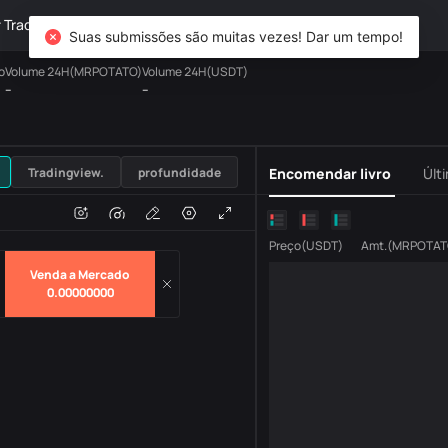
TradFi
Derivativos
Patrimônio
DiCard
Explorar
Suas submissões são muitas vezes! Dar um tempo!
o
Volume 24H(MRPOTATO)
Volume 24H(USDT)
--
--
USDT
Tradingview.
profundidade
Encomendar livro
Últ
o
Volume
H
Preço
(
USDT
)
Amt.
(
MRPOTAT
Venda a Mercado
0.00000000