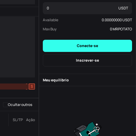
USDT
Available
0.00000000
USDT
Max Buy
0
MRPOTATO
Conecte-se
Inscrever-se
Meu equilíbrio
-
S
-
Ocultar outros
Número da
SL/TP
Ação
Status
Ordem.