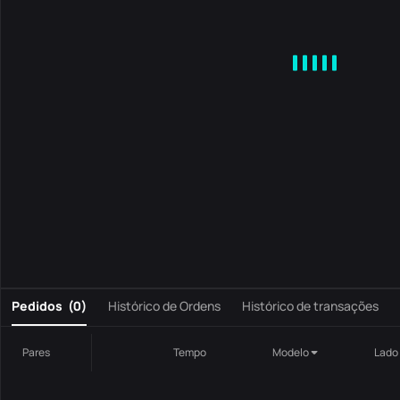
MA
EMA
BOLL
VOL
MACD
KDJ
RSI
BRAR
DMI
S
0
Pedidos
(
0
)
Histórico de Ordens
Histórico de transações
Pares
Tempo
Modelo
Lado