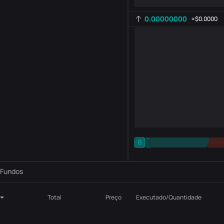
0.00000000
≈
$0.0000
-
B
-
Configuração de indicadores
AR
ROC
Fundos
Total
Preço
Executado/Quantidade