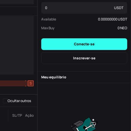
USDT
Available
0.00000000
USDT
Max Buy
0
NEO
Conecte-se
Inscrever-se
Meu equilíbrio
-
S
-
Ocultar outros
Número da
SL/TP
Ação
Status
Ordem.