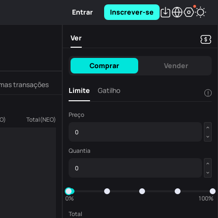
Entrar
Inscrever-se
Ver
Comprar
Vender
imas transações
Limite
Gatilho
!
Preço
O
)
Total
(
NEO
)
Quantia
0%
100%
Total