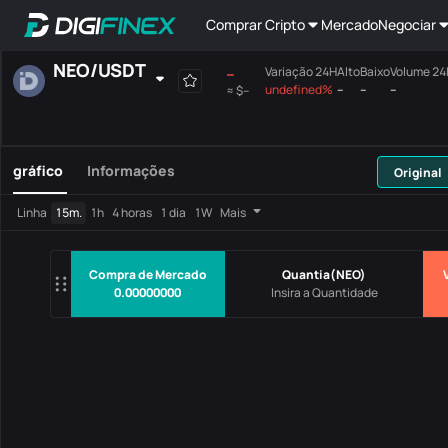
Comprar Cripto
Mercado
Negociar
NEO
/
USDT
--
Variação 24H
Alto
Baixo
Volume 2
undefined%
--
--
--
≈
$--
Favoritos
Spot
Margem
Todos
Placa-Mãe
gráfico
Informações
Original
Variaçã
Linha
15m.
1h
4 horas
1 dia
1W
Mais
Pares
Preço
24
Nenhum Dado
Compra de Mercado
Quantia
(
NEO
)
0.00000000