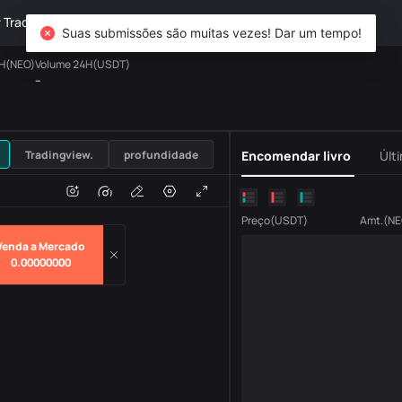
TradFi
Derivativos
Patrimônio
DiCard
Explorar
Suas submissões são muitas vezes! Dar um tempo!
4H(NEO)
Volume 24H(USDT)
--
USDT
Tradingview.
profundidade
Encomendar livro
Últ
o
Volume
H
Preço
(
USDT
)
Amt.
(
NE
Venda a Mercado
0.00000000