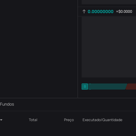
0.00000000
≈
$0.0000
-
B
-
Configuração de indicadores
AR
ROC
Fundos
Total
Preço
Executado/Quantidade