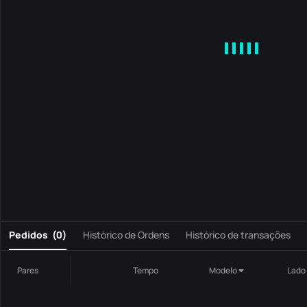
MA
EMA
BOLL
VOL
MACD
KDJ
RSI
BRAR
DMI
S
0
Pedidos
(
0
)
Histórico de Ordens
Histórico de transações
Pares
Tempo
Modelo
Lado