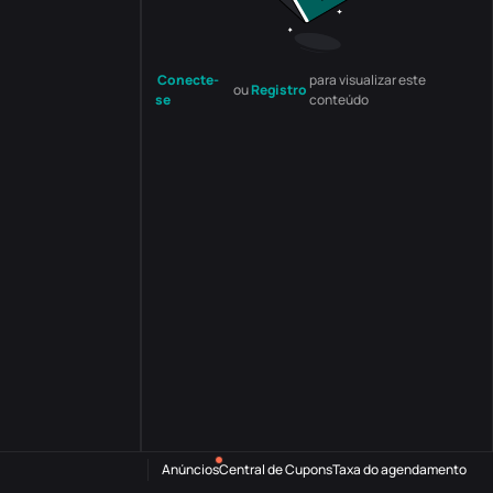
Conecte-
para visualizar este
ou
Registro
se
conteúdo
Anúncios
Central de Cupons
Taxa do agendamento