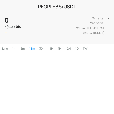
PEOPLE3S/USDT
0
24h alta.
--
24h baixa.
--
0
%
≈
$0.00
Vol. 24H(PEOPLE3S)
0
Vol. 24H(USDT)
--
Line
1m
5m
15m
30m
1H
4H
12H
1D
1W