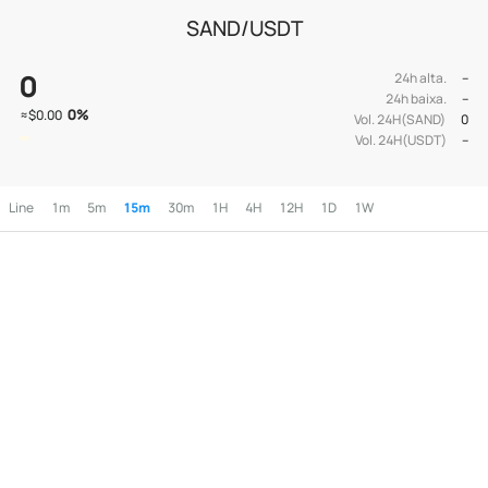
SAND/USDT
0
24h alta.
--
24h baixa.
--
0
%
≈
$0.00
Vol. 24H(SAND)
0
Vol. 24H(USDT)
--
Line
1m
5m
15m
30m
1H
4H
12H
1D
1W