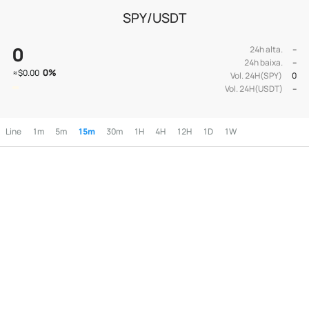
SPY/USDT
0
24h alta.
--
24h baixa.
--
0
%
≈
$0.00
Vol. 24H(SPY)
0
Vol. 24H(USDT)
--
Line
1m
5m
15m
30m
1H
4H
12H
1D
1W