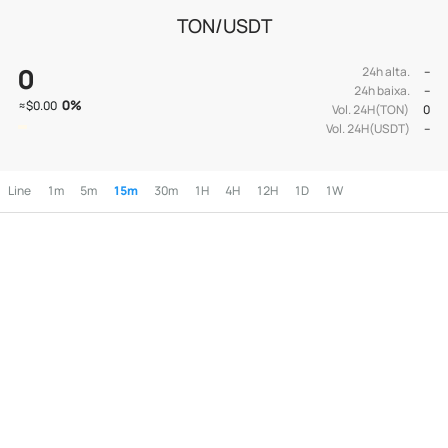
TON/USDT
0
24h alta.
--
24h baixa.
--
0
%
≈
$0.00
Vol. 24H(TON)
0
Vol. 24H(USDT)
--
Line
1m
5m
15m
30m
1H
4H
12H
1D
1W