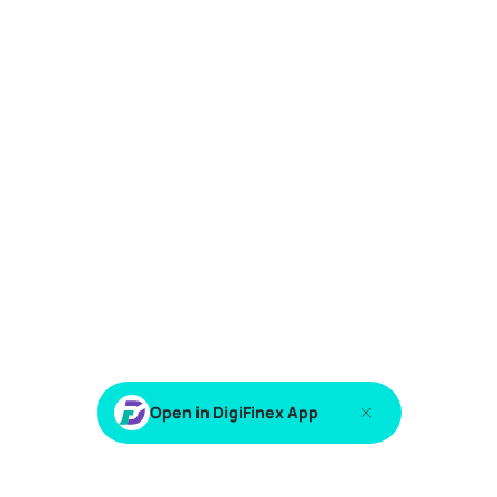
Open in DigiFinex App