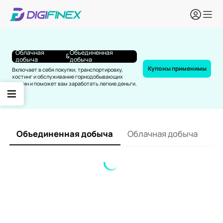
Loading component failed. Please refresh the page or check your
network connectivity.
Облачная
Объединенная
&
добыча
добыча
Купоны применимы
Включает в себя покупки, транспортировку,
хостинг и обслуживание горнодобывающих
машин и поможет вам заработать легкие деньги.
Объединенная добыча
Облачная добыча