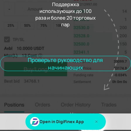
Поддержка
использующих до 100
раза и более 20 торговых
Стоимость финансирования
пар
Поселок
00h00m00s
Позиции
Заказывает
История заказов
Сделки
Открытые позиции
Все позиции
Проверьте руководство для
начинающих
Авторизоваться
или
Подписаться
для просмотра этого контента
Нажмите здесь,
чтобы
Open in DigiFinex App
попробовать.